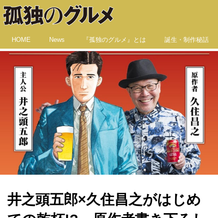
HOME
News
『孤独のグルメ』とは
誕生・制作秘話
井之頭五郎×久住昌之がはじめ