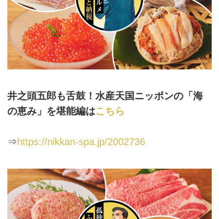
井之頭五郎も舌鼓！水産天国ニッポンの「海
の恵み」を堪能編は
こちら
⇒
https://nikkan-spa.jp/2002736