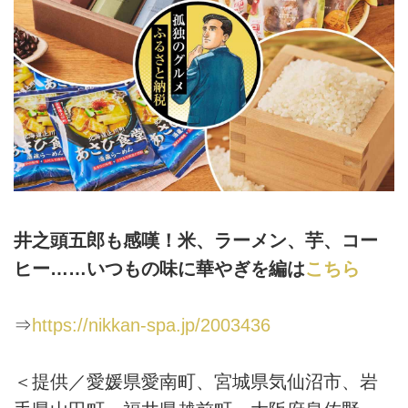
井之頭五郎も感嘆！米、ラーメン、芋、コー
ヒー……いつもの味に華やぎを編は
こちら
⇒
https://nikkan-spa.jp/2003436
＜提供／愛媛県愛南町、宮城県気仙沼市、岩