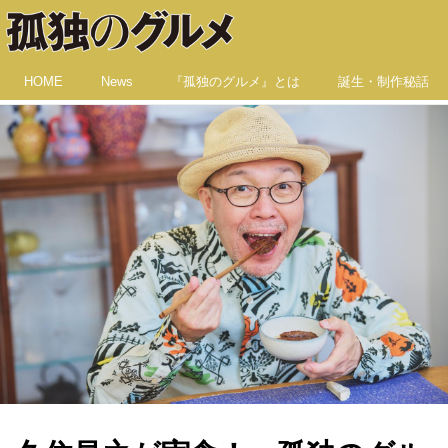
HOME
News
『孤独のグルメ』とは
誕生・制作秘話