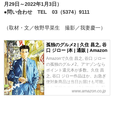
月29日～2022年1月3日）
●問い合わせ TEL 03（5374）9111
（取材・文／牧野早菜生 撮影／我妻慶一）
孤独のグルメ2 | 久住 昌之, 谷
口 ジロー |本 | 通販 | Amazon
Amazonで久住 昌之, 谷口 ジロー
の孤独のグルメ2。アマゾンなら
ポイント還元本が多数。久住 昌
之, 谷口 ジロー作品ほか、お急ぎ
便対象商品は当日お届けも可能。
また孤独のグルメ2もアマゾン配
www.amazon.co.jp
送商品なら通常配送無料。