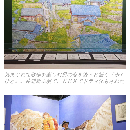
気まぐれな散歩を楽しむ男の姿を淡々と描く『歩く
ひと』。井浦新主演で、ＮＨＫでドラマ化もされた