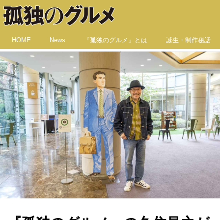
HOME
News
『孤独のグルメ』とは
誕生・制作秘話