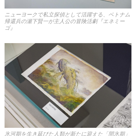
ニューヨークで私立探偵として活躍する、ベトナム
帰還兵の瀬下賢一が主人公の冒険活劇『エネミー
ゴ』
氷河期を生き延びた人類が新たに迎えた「間氷期」