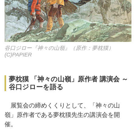
谷口ジロー『神々の山嶺』（原作：夢枕獏）
(C)PAPIER
夢枕獏 「神々の山嶺」原作者 講演会 ～
谷口ジローを語る
展覧会の締めくくりとして、「神々の山
嶺」原作者である夢枕獏先生の講演会を開
催。