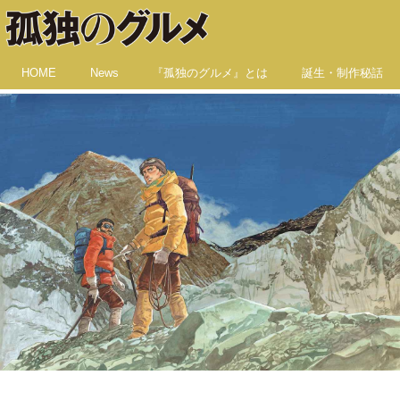
HOME
News
『孤独のグルメ』とは
誕生・制作秘話