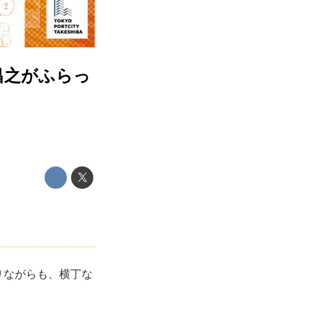
昌之がふらっ
りながらも、横丁な