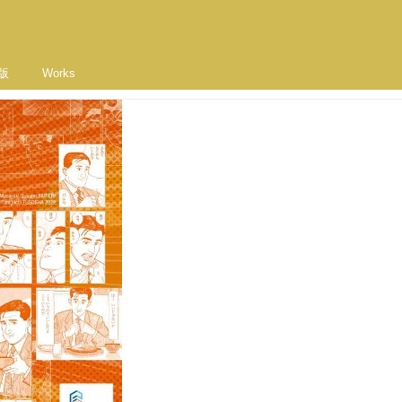
版
Works