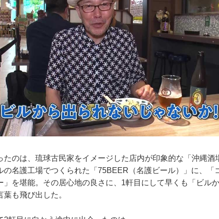
たのは、琉球古民家をイメージした店内が印象的な「沖縄酒
ルの名護工場でつくられた「75BEER（名護ビール）」に、「
ー」を堪能。その居心地の良さに、1軒目にして早くも「ビル
言葉も飛び出した。