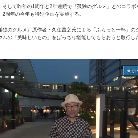
そして昨年の1周年と2年連続で『孤独のグルメ』とのコラボ
、2周年の今年も特別企画を実施する。
独のグルメ』原作者・久住昌之氏による「ふらっと一杯」の
ウムの「美味しいもの」をばっちり堪能してもらおうと敢行し