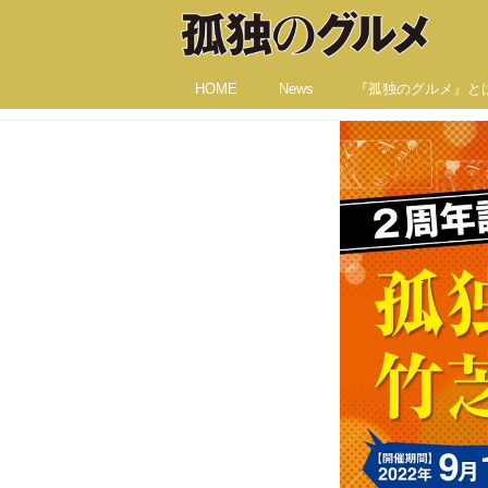
HOME
News
『孤独のグルメ』と