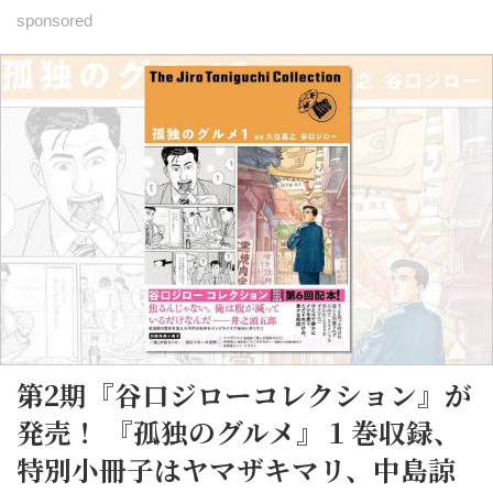
んご存じヤクルトの「Ｙ１０００」と「Yakult（ヤ
クルト）1000」だ。 そんな人気商品と孤独のグル
メが、日刊SPA!でコラボを果たした。 現在2本のコ
ラボマンガが掲載中で、第1話は五郎と「Ｙ１００
０」の出合いからスタート。 いつものようにお客
さんのところに行って商談を終えた五郎だったが、
その日はなんだかとても眠そう。そんな五郎を心配
したお客さんが紹介してくれたのが「Ｙ１０００」
だった。 「最近すごい話題なのに、五郎さん知ら
ないの？」 そんなお客さんの...
第2期『谷口ジローコレクション』が
発売！ 『孤独のグルメ』１巻収録、
特別小冊子はヤマザキマリ、中島諒