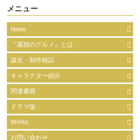
味のあるジャケ（外観）の飲食店、
謎の看板や張り紙、孤独のグルメの
メニュー
制作裏話など紹介。日常の何気ない
風景のなかに小さなおかしみを見つ
け出して楽しんでしまう久住さんの
News
姿は井之頭五郎そのもの!? ▼イベン
トのお申し込みはこちら▼ 爆笑必
至のスライドショー ！ 大人気作
『孤独のグルメ』とは
『孤独のグルメ』の創作の源泉が見
えてくる爆笑必至の１時間！視聴者
誕生・制作秘話
の皆さまからの質問に久住さんが直
接答えます。 『孤独のグルメ』を
生んだ久住昌之さんによる街歩きの
キャラクター紹介
「視点」、「考察」をご堪能くださ
い。 ▼イベ...
関連書籍
ドラマ版
Works
お問い合わせ