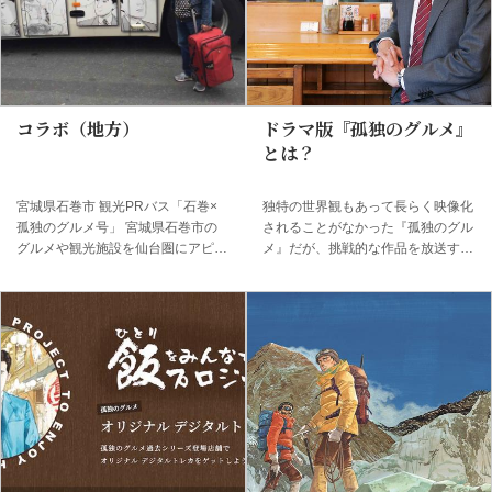
る物を届けてほしいと頼まれる。ま
口ジローが逝去）。 主人公の井之
さかの依頼に、最初は北海道まで車
頭五郎が、仕事で訪れた様々な土地
で行くのは無理だと断りをいれる五
で食事するエピソードを１話完結で
郎だったが、依頼主の強い思いに根
描く。登場する店は「グルメ」とい
気負けして、渋々了承すること
う言葉から一般的にイメージされる
に…。小さな相棒と北の大地を巡る
高級店や流行りの店ではなく、街に
コラボ（地方）
ドラマ版『孤独のグルメ』
グルメな大冒険が今、幕を開ける！
溶け込むように年月を重ねた大衆食
とは？
松重豊「...
堂...
宮城県石巻市 観光PRバス「石巻×
独特の世界観もあって長らく映像化
孤独のグルメ号」 宮城県石巻市の
されることがなかった『孤独のグル
グルメや観光施設を仙台圏にアピー
メ』だが、挑戦的な作品を放送する
ルする目的で、仙台－石巻間を結ぶ
深夜ドラマ枠の盛り上がりもあっ
観光PRバスを運行した。『孤独の
て、2012年にテレビ東京系列でド
グルメ』の漫画と、石巻市のグルメ
ラマ化された。 主人公・井之頭五
や特産品・観光施設を組み合わせて
郎を演じるのは、名バイプレーヤー
デザインされている。運行期間は
として知られる松重豊。ドラマ版
2016年1月26日〜2019年1月末。
『孤独のグルメ』は松重にとって初
鳥取県 素ラーメン 孤独のグルメバ
の主演作でもある。五郎が商談で訪
ージョン（サンパック） 『孤独の
れた土地の偶然見つけた飲食店で食
グルメ2』第6話にも登場した鳥取の
事をする１話完結は原作と同様。モ
ソウルフード、「素（す）ラーメ
デル店はあるものの、実名を公表し
ン」を再現した土産用ラーメン。素
ない原作と異なり、実在する飲食店