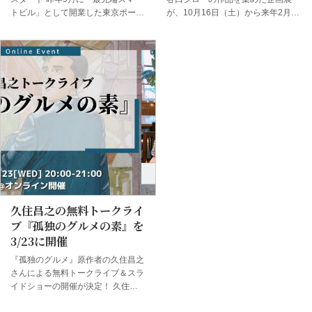
トビル」として開業した東京ポート
が、10月16日（土）から来年2月27
シティ竹芝。その中にある「竹芝グ
日（日）まで開催される。 『孤独
ルメリウム」は、21の飲食店を擁
のグルメ』ほか、『神々の山嶺』
し、開業時にはパンフレットや館内
『「坊ちゃん」の時代』などの代表
サイネージで『孤独のグルメ』とコ
作品ほか、自筆の原画など約200点
ラボし話題となった。 そんな竹芝
の作品が一堂に会する大規模な個展
グルメリウムが、開業1周年を記念
は、世界中のファンを魅了してやま
して再び『孤独のグルメ』とコラボ
ない緻密な作画を間近に見ることが
することになった。その目玉が、近
できる貴重な機会となっている。
隣のオフィスワーカーに美味しく快
フランスで芸術文化勲章シュヴァリ
適なグルメを楽しんでもらうために
エ章を受章し、ルーブル美術館にオ
制作された「グルメパスポート」
リジナル作品が委託されている谷口
だ。参加する18店舗おすすめグルメ
の生み出した作品は、日本における
の紹介はもちろん、それぞれに五郎
漫画文化のひとつの到達点。その真
さんのコメントが入っていて見ごた
髄を目撃してほしい。 「描くひと
久住昌之の無料トークライ
えあり。さらにパスポートを提示す
谷口ジロー展」 会場：世田谷文学
ブ『孤独のグルメの素』を
ると受けられる特...
館（東京都世...
3/23に開催
『孤独のグルメ』原作者の久住昌之
さんによる無料トークライブ＆スラ
イドショーの開催が決定！ 久住さ
んが日々の街歩きや旅先で出会った