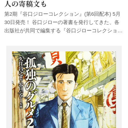
人の寄稿文も
第2期『谷口ジローコレクション』(第6回配本) 5月
30日発売！ 谷口ジローの著書を発行してきた、各
出版社が共同で編集する『谷口ジローコレクショ
ン』。第２期は、世界各国で数々の漫画賞を受賞し
ている作品群を刊行してきた集英社、双葉社、扶桑
社の合同企画として出版しております。第2期全10
巻を、2022年9月まで隔月刊行する予定です。 扶桑
社が発行する『谷口ジローコレクション』は、食漫
画の金字塔として愛され、松重豊主演のドラマシリ
ーズも大人気の『孤独のグルメ』第１巻を収録！
個人で輸入雑貨商を営む主人公・井之頭五郎が一人
で食事をするシチュエーションを淡々と描くハード
ボイルド・グルメマンガ『孤独...