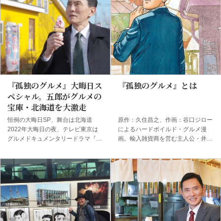
メ』とのコラボを行ってきた竹芝グ
（2021年10月16日～2022年2月27
ルメリウムだが、2周年の今年も特
日）。 日本国内はもちろん、フラ
別企画を実施する。 その目玉が、
ンスなど海外でも高い評価を受け、
『孤独のグルメ』原作者・久住昌之
2011年にはフランス政府芸術文化
氏による「ふらっと一杯」のグルメ
勲章（シュヴァリエ）も受章してい
動画だ。久住氏に竹芝グルメリウム
る谷口氏。その画業の集大成ともい
の「美味しいもの」をばっちり堪能
うべき今回の展示は、繊細であまり
してもらおうと敢行したロケの様子
に緻密な描き込みに圧倒される感想
は以下の通り。 ゆりかもめ・竹芝
が多く、なかには『すごすぎてわけ
『孤独のグルメ』大晦日ス
『孤独のグルメ』とは
駅から続くコンコースに現れた久住
がわからない』という声もあったほ
ペシャル。五郎がグルメの
氏。竹芝グ...
ど...
宝庫・北海道を大激走
恒例の大晦日SP、舞台は北海道
原作：久住昌之、作画：谷口ジロー
2022年大晦日の夜、テレビ東京は
によるハードボイルド・グルメ漫
グルメドキュメンタリードラマ『孤
画。輸入雑貨商を営む主人公・井之
独のグルメ』（12月31日夜10時～
頭五郎（いのがしらごろう）が、一
11時30分）を放送する。舞台はグ
人で食事をする様子を淡々と描く。
ルメの宝庫・北海道。タイトルは
雑誌『月刊PANJA』（扶桑社刊、現
「孤独のグルメ 2022大晦日スペシ
在休刊）誌上で1994年から1996年
ャル年忘れ、食の格闘技。カニの使
にかけて連載された。その後、兄弟
いはあらたいへん。」に決定した。
誌の『週刊SPA!』にて復活し、以後
仕事納めに「築地」を訪れた五郎は
不定期連載の形で2015年まで新作
商談相手から北海道の小樽まで、あ
が発表された（2017年に作画の谷