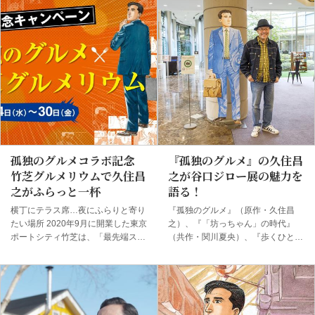
孤独のグルメコラボ記念
『孤独のグルメ』の久住昌
竹芝グルメリウムで久住昌
之が谷口ジロー展の魅力を
之がふらっと一杯
語る！
横丁にテラス席…夜にふらりと寄り
『孤独のグルメ』（原作・久住昌
たい場所 2020年9月に開業した東京
之）、『「坊っちゃん」の時代』
ポートシティ竹芝は、「最先端スマ
（共作・関川夏央）、『歩くひと』
ートビル」でありながらも、横丁な
などで知られる漫画家・谷口ジロー
どを含む魅力的な飲食店街「竹芝グ
(1947年～2017年)の自筆原画約300
ルメリウム」を有する注目のスポッ
点を紹介した展覧会「描くひと 谷
トだ。 一昨年の開業時、そして昨
口ジロー展」が現在世田谷文学館
年の1周年と2年連続で『孤独のグル
（東京都世田谷区）で開催中だ