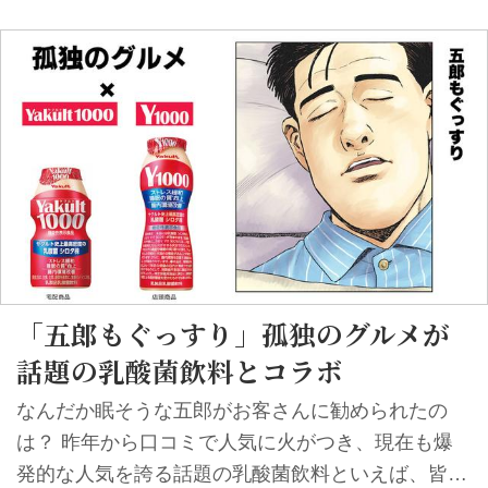
が、マルエフを提供するビールの名店を訪問、その
味を堪能した。 詳細はこちら▶︎ PayPay PayPay 飲
食店への還元キャンペーンを行ったPayPayが、
「街のお店応援」というキーワードで孤独のグルメ
とコラボ。街のお店で流れていたPayPayのCMを見
て五郎がアプリをダウンロードする様子を、マンガ
＆動画で掲載。 東急不動産 東京ポートシティ竹芝
竹芝にあるスマートビルの飲食店フロアを五郎が訪
問。五郎が最新設備に驚きつつもグルメを堪能する
様子を...
「五郎もぐっすり」孤独のグルメが
話題の乳酸菌飲料とコラボ
なんだか眠そうな五郎がお客さんに勧められたの
は？ 昨年から口コミで人気に火がつき、現在も爆
発的な人気を誇る話題の乳酸菌飲料といえば、皆さ