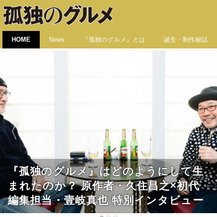
HOME
News
『孤独のグルメ』とは
誕生・制作秘話
『孤独のグルメ』はどのようにして生
まれたのか？ 原作者・久住昌之×初代
編集担当・壹岐真也 特別インタビュー