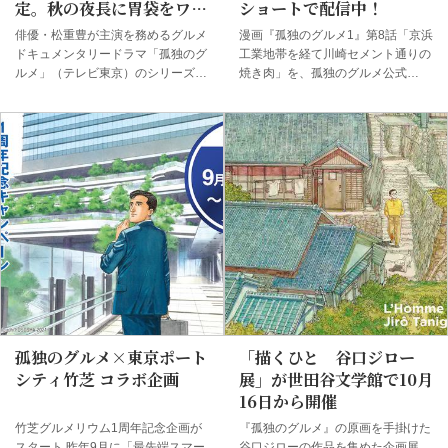
定。秋の夜長に胃袋をワシ
ショートで配信中！
掴み
俳優・松重豊が主演を務めるグルメ
漫画『孤独のグルメ1』第8話「京浜
ドキュメンタリードラマ「孤独のグ
工業地帯を経て川崎セメント通りの
ルメ」（テレビ東京）のシリーズ第
焼き肉」を、孤独のグルメ公式
10弾が、10月クールより放送開始
YouTubeで配信中だ。 「1人焼肉」
する。 記念すべきシーズン10は食
をYouTubeショートで配信中！ 本
欲の秋に放送 松重豊演じる主人公
作では、主人公・井之頭五郎（いの
の井之頭五郎が営業先で見つけた食
かしらごろう）が商談の途中に立ち
事処にふらりと立ち寄り、食べたい
寄った、焼肉店での様子が描かれて
と思ったものを自由に食す、至福の
いる。 肉を焼き進めるにつれ、高
時間を描いたグルメドキュメンタリ
揚する五郎。「うおォン 俺はまる
ードラマ「孤独のグルメ」。
で人間火力発電所だ」という作中の
「Season10」では、果たしてどん
セリフは、『孤独のグルメ』を象徴
な街でどんなグルメと出会うの
する名言として、多くの人々の心を
か……。 今回のSeason10では、巨
つかんだ。 ドラマ版でおなじみの
大な看板に導かれて訪れる大衆食堂
楽曲『Stay Alone』とともに、孤独
から、都内の高級住宅地で旅行気分
のグルメの世界を楽しんで欲しい。
と、海外の食文化を堪能したり、さ
動画内使用楽曲：
孤独のグルメ×東京ポート
「描くひと 谷口ジロー
らには電光石火の如く最速で決めた
TheScreenTones『Stay ...
シティ竹芝 コラボ企画
展」が世田谷文学館で10月
お店で、豪...
16日から開催
竹芝グルメリウム1周年記念企画が
『孤独のグルメ』の原画を手掛けた
スタート 昨年9月に「最先端スマー
谷口ジローの作品を集めた企画展