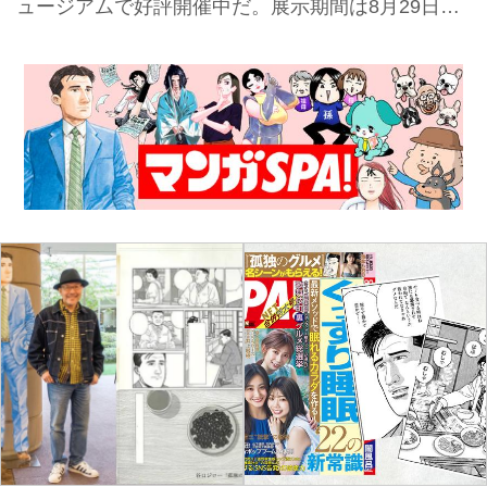
ュージアムで好評開催中だ。展示期間は8月29日
（月）まで。 『孤独のグルメ』をはじめ、50年以
上にわたって描かれてきた谷口ジロー作品の原画約
300点が展示される。 また、京都では企画展を鑑賞
するにあたり、実際の谷口作品を事例にした解説コ
ーナーを用意。「スクリーントーンは「貼るだけ」
じゃない！」「この「切り貼り」は何のため？」
「なぜか裏側にも絵が？」など、10のポイントに絞
ったマンガ原画の観方を紹介している。 「描くひ
と 谷口ジロー展」 会場：京都国際マンガミュージ
アム2階ギャラリー1,2,3（京都...