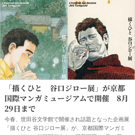
『孤独のグルメ２ 散歩もの』を6月30日に刊行し
た。 これらの刊行を記念し青山ブックセンターで
は、原作者の久住昌之氏と漫画批評家の夏目房之介
氏によるトークショーを8月20日に開催する。 谷口
ジローが『孤独のグルメ』『散歩もの』で描き続け
た街の風景、人の姿、そして食について語り合う。
トークショーの終わりには久住氏によ...
「描くひと 谷口ジロー展」が京都
国際マンガミュージアムで開催 8月
29日まで
今春、世田谷文学館で開催され話題となった企画展
「描くひと 谷口ジロー展」が、京都国際マンガミ