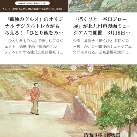
ラーメンを提供する武蔵屋食堂（鳥
が登場する。 毎回、商談相手や店
取市職人町）とパッケージ企画販売
主などにゲスト俳優、芸人などが登
のサンパック（倉吉市長坂町）が共
場。シーズンを経るごとに人気が高
『孤独のグルメ』のオリジ
「描くひと 谷口ジロー
同開発した。
まり、大物ゲストの登場でも注目を
ナル デジタルトレカがも
展」が北九州市漫画ミュー
集めている。番組最後...
らえる！「ひとり飯をみん
ジアムで開催 3月18日か
なで楽しむプロジェクト」
ら
「ひとり飯をみんなで楽しむプロジ
今春、展覧会「描くひと 谷口ジロ
の第一弾がスタート！
ェクト」始動 漫画『孤独のグル
ー展」が北九州市漫画ミュージアム
メ』を刊行する株式会社扶桑社（本
で開催される。企画展展示期間は3
社:東京都港区、代表取締役社長：
月18日（土）から5月14日（日）ま
小池英彦）と株式会社テレビ東京
で。 「思わず見惚れるような美し
（本社:東京都港区、代表取締役社
い画面の一つ一つが、原画でつぶさ
長：石川一郎）、株式会社電通（本
に鑑賞することで、ペンによる細密
社：東京都港区、代表取締役社長執
な描き込みやスクリーントーンの重
行役員：榑谷典洋）の3社で「ひと
ね貼りと削り込み、そして、自然の
り飯をみんなで楽しむプロジェク
色彩に根ざした鮮やかで優しい色使
ト」の第一弾『孤独のグルメ』オリ
いとで成り立った、一人の作家の魂
ジナル デジタルトレカラリーを
の軌跡であることが、実感いただけ
2022年12月2日(金)より実施しま
ることと思います」（北九州市漫画
す。デジタルトレカの発行は、株式
ミュージアム プレスリリースよ
会社ビットファクトリーの「ユニキ
り） また関連イベントとして、
ス ガレージ」を採用しています。
『神々の山嶺』の原作者・夢枕獏に
「ひとり飯をみんなで楽しむプロジ
よる講演会や、本展覧会のギャラリ