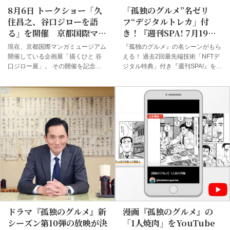
8月6日 トークショー「久
「孤独のグルメ”名ゼリ
住昌之、谷口ジローを語
フ“デジタルトレカ」付
る」を開催 京都国際マン
き！『週刊SPA! 7月19・
ガミュージアムにて
26日 NFT合併特大号』が
現在、京都国際マンガミュージアム
『孤独のグルメ』の名シーンがもら
発売
開催している企画展「描くひと 谷
える！ 過去2回最先端技術「NFTデ
口ジロー展」。 その開催を記念
ジタル特典」付き『週刊SPA!』を発
し、原作者・久住昌之氏によるトー
売して話題を集めたが、今回第３弾
クショー「久住昌之、谷口ジローを
となる『週刊SPA! 7月19・26日
語る」が8月6日に実施される。
NFT合併特大号』が、7月12日(火)
故・谷口ジロー氏と共作を行った久
発売される。 今回「NFTデジタル特
住氏に、創作の裏側を語ってもらう
典」として採用されたコンテンツ
と同時に、谷口作品と思わぬマッチ
は、グルメ漫画の金字塔『孤独のグ
ングが成立した久住ワールドの魅力
ルメ』。作画を担当した谷口ジロー
についても紹介。トークショーの終
氏の作品集『谷口ジローコレクショ
わりには、ミュージシャンでもある
ン 孤独のグルメ』（原作：久住昌
久住氏による生演奏を予定してい
之、作画：谷口ジロー）1・2巻の発
る。トークショー後にはサイン会も
売記念として、本企画を実施！ 原
実施する。 また8月13日には谷口氏
作コミックの誰もが知る珠玉の“名
の作画アシスタントとして、長年に
ゼリフ”シーンをカラー化！ さら
わたり谷口作品の背景や料理などを
に“名ゼリフ”が飛び出すように動画
ドラマ『孤独のグルメ』新
漫画『孤独のグルメ』の
描いてきた、広木陽一郎氏と上杉忠
化も施した「動くトレーデ...
シーズン第10弾の放映が決
「1人焼肉」をYouTube
弘氏によるオンライ...