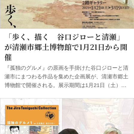
ェクト」第一弾『孤独のグルメ』オ
ーツアーも開催予定だ。 「描くひ
リジナル デジタル...
と 谷口ジロー展」...
「歩く、描く 谷口ジローと清瀬」
が清瀬市郷土博物館で1月21日から開
催
『孤独のグルメ』の原画を手掛けた谷口ジローと清
瀬市にまつわる作品を集めた企画展が、清瀬市郷土
博物館で開催される。展示期間は1月21日（土）か
ら3月19日（日）まで。 谷口ジローは漫画家デビュ
ー直後から、海外での高い評価を得るまでの四半世
紀を清瀬市で過ごした。清瀬駅近くの仕事場から多
くの作品が送り出され、91年からアトリエは東村山
市に移るが、住まいは変わらなかった。清瀬時代の