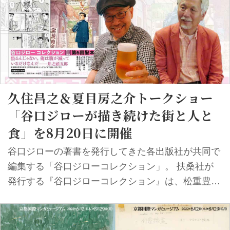
後半には、市内のあちこちの風景に取材した名作
『歩くひと』や『犬を飼う』などが生まれている。
「世界中で親しまれる谷口ジロー作品に描かれた東
京は、その多くが清瀬市の風景に由来するものなの
です。本展では、清瀬とその周辺（東...
久住昌之＆夏目房之介トークショー
「谷口ジローが描き続けた街と人と
食」を8月20日に開催
谷口ジローの著書を発行してきた各出版社が共同で
編集する「谷口ジローコレクション」。 扶桑社が
発行する『谷口ジローコレクション』は、松重豊主
演のドラマシリーズも大人気の『孤独のグルメ』第
1巻を5月30日に刊行。続いて『孤独のグルメ２』に
谷口・久住コンビの佳編『散歩もの』を併録した