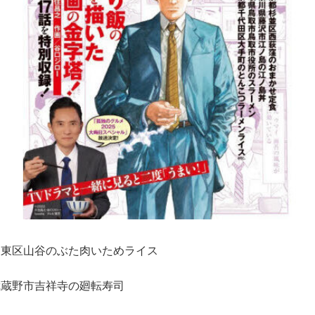
台東区山谷のぶた肉いためライス
武蔵野市吉祥寺の廻転寿司