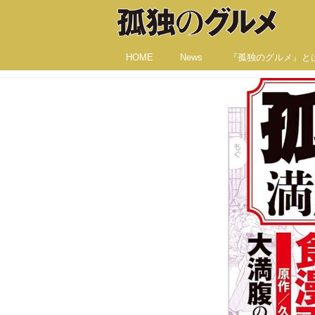
HOME
News
『孤独のグルメ』と