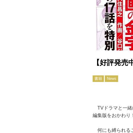
【好評発売
書籍
News
TVドラマと一緒
編集版をおかわり
何にも縛られるこ