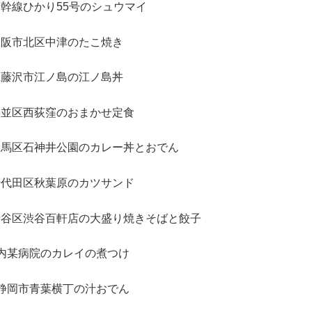
幹線ひかり55号のシュウマイ
大阪市北区中津のたこ焼き
県藤沢市江ノ島の江ノ島丼
杉並区西荻窪のおまかせ定食
練馬区石神井公園のカレー丼とおでん
千代田区秋葉原のカツサンド
渋谷区渋谷百軒店の大盛り焼きそばと餃子
都内某病院のカレイの煮つけ
県静岡市青葉横丁の汁おでん