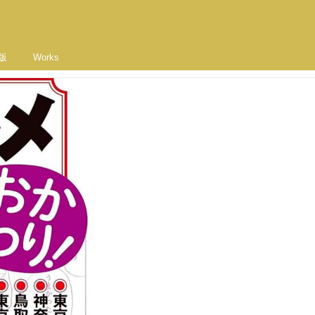
版
Works