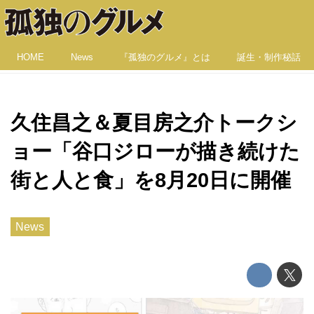
HOME
News
『孤独のグルメ』とは
誕生・制作秘話
久住昌之＆夏目房之介トークシ
ョー「谷口ジローが描き続けた
街と人と食」を8月20日に開催
News