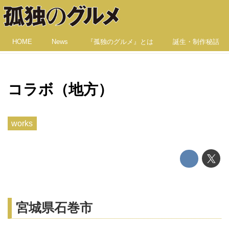
HOME
News
『孤独のグルメ』とは
誕生・制作秘話
コラボ（地方）
works
宮城県石巻市