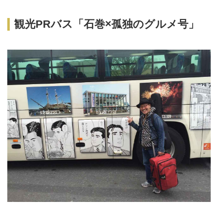
観光PRバス「石巻×孤独のグルメ号」